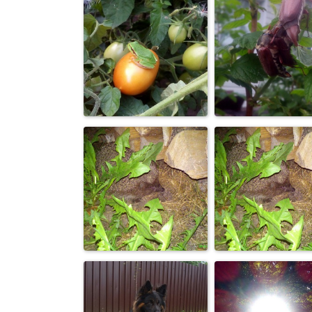
Жук
Жук
Лягушка
Насекомые