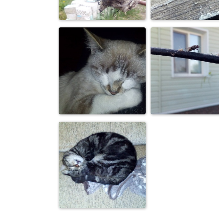
Кот
Слизни
обыкновенны
Без названия
Насекомые
Спящее чудо...
На взлетке...