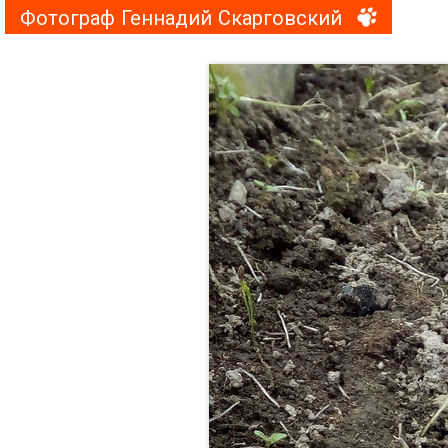
Фотограф Геннадий Скарговский