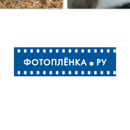
Кот обыкновенный
Спящее чудо...